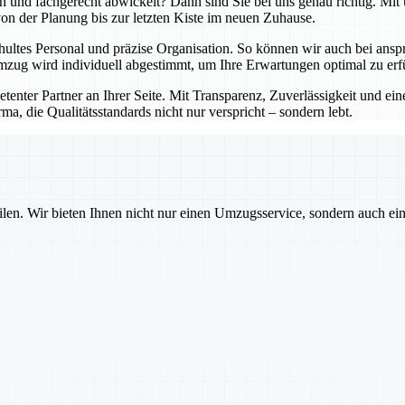
lich und fachgerecht abwickelt? Dann sind Sie bei uns genau richtig. 
 von der Planung bis zur letzten Kiste im neuen Zuhause.
hultes Personal und präzise Organisation. So können wir auch bei an
zug wird individuell abgestimmt, um Ihre Erwartungen optimal zu erfü
petenter Partner an Ihrer Seite. Mit Transparenz, Zuverlässigkeit und 
ma, die Qualitätsstandards nicht nur verspricht – sondern lebt.
ilen. Wir bieten Ihnen nicht nur einen Umzugsservice, sondern auch ei