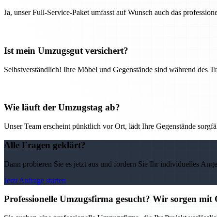
Ja, unser Full-Service-Paket umfasst auf Wunsch auch das professio
Ist mein Umzugsgut versichert?
Selbstverständlich! Ihre Möbel und Gegenstände sind während des Tra
Wie läuft der Umzugstag ab?
Unser Team erscheint pünktlich vor Ort, lädt Ihre Gegenstände sorgfälti
Alle Fragen geklärt?
Dann probieren Sie es jetzt aus und fordern Sie Ihr individuelles Ang
Jetzt Anfrage starten
Professionelle Umzugsfirma gesucht? Wir sorgen mit