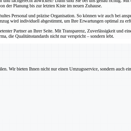
lich und fachgerecht abwickelt? Dann sind Sie bei uns genau richtig. 
 von der Planung bis zur letzten Kiste im neuen Zuhause.
hultes Personal und präzise Organisation. So können wir auch bei an
zug wird individuell abgestimmt, um Ihre Erwartungen optimal zu erfü
petenter Partner an Ihrer Seite. Mit Transparenz, Zuverlässigkeit und 
ma, die Qualitätsstandards nicht nur verspricht – sondern lebt.
ilen. Wir bieten Ihnen nicht nur einen Umzugsservice, sondern auch ei