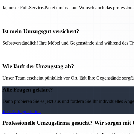
Ja, unser Full-Service-Paket umfasst auf Wunsch auch das professio
Ist mein Umzugsgut versichert?
Selbstverständlich! Ihre Möbel und Gegenstände sind während des Tra
Wie läuft der Umzugstag ab?
Unser Team erscheint pünktlich vor Ort, lädt Ihre Gegenstände sorgfälti
Alle Fragen geklärt?
Dann probieren Sie es jetzt aus und fordern Sie Ihr individuelles Ang
Jetzt Anfrage starten
Professionelle Umzugsfirma gesucht? Wir sorgen mit