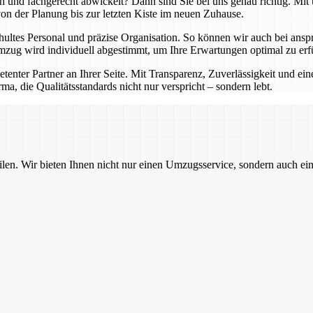
lich und fachgerecht abwickelt? Dann sind Sie bei uns genau richtig. 
 von der Planung bis zur letzten Kiste im neuen Zuhause.
hultes Personal und präzise Organisation. So können wir auch bei an
zug wird individuell abgestimmt, um Ihre Erwartungen optimal zu erfü
petenter Partner an Ihrer Seite. Mit Transparenz, Zuverlässigkeit und 
ma, die Qualitätsstandards nicht nur verspricht – sondern lebt.
ilen. Wir bieten Ihnen nicht nur einen Umzugsservice, sondern auch ei