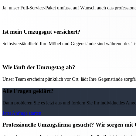
Ja, unser Full-Service-Paket umfasst auf Wunsch auch das professio
Ist mein Umzugsgut versichert?
Selbstverständlich! Ihre Möbel und Gegenstände sind während des Tra
Wie läuft der Umzugstag ab?
Unser Team erscheint pünktlich vor Ort, lädt Ihre Gegenstände sorgfälti
Alle Fragen geklärt?
Dann probieren Sie es jetzt aus und fordern Sie Ihr individuelles Ang
Jetzt Anfrage starten
Professionelle Umzugsfirma gesucht? Wir sorgen mit