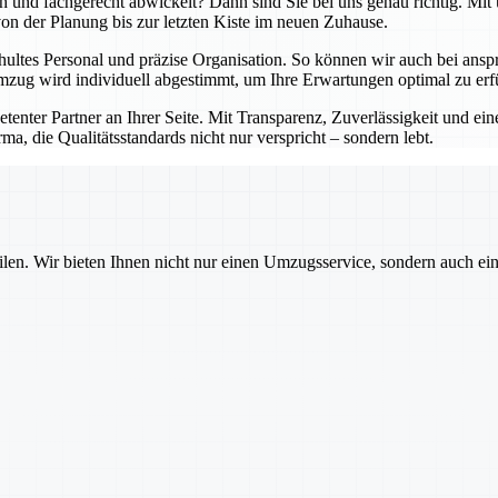
lich und fachgerecht abwickelt? Dann sind Sie bei uns genau richtig. 
 von der Planung bis zur letzten Kiste im neuen Zuhause.
hultes Personal und präzise Organisation. So können wir auch bei an
zug wird individuell abgestimmt, um Ihre Erwartungen optimal zu erfü
petenter Partner an Ihrer Seite. Mit Transparenz, Zuverlässigkeit und 
ma, die Qualitätsstandards nicht nur verspricht – sondern lebt.
ilen. Wir bieten Ihnen nicht nur einen Umzugsservice, sondern auch ei