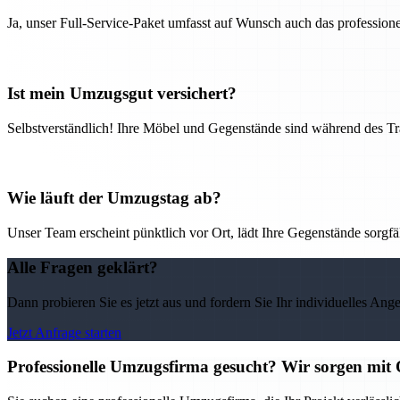
Ja, unser Full-Service-Paket umfasst auf Wunsch auch das professio
Ist mein Umzugsgut versichert?
Selbstverständlich! Ihre Möbel und Gegenstände sind während des Tra
Wie läuft der Umzugstag ab?
Unser Team erscheint pünktlich vor Ort, lädt Ihre Gegenstände sorgfälti
Alle Fragen geklärt?
Dann probieren Sie es jetzt aus und fordern Sie Ihr individuelles Ang
Jetzt Anfrage starten
Professionelle Umzugsfirma gesucht? Wir sorgen mit