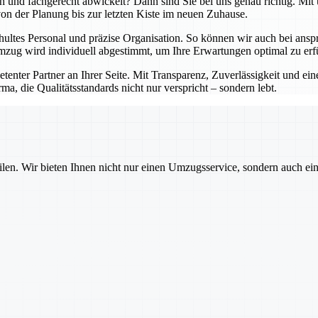
lich und fachgerecht abwickelt? Dann sind Sie bei uns genau richtig. 
 von der Planung bis zur letzten Kiste im neuen Zuhause.
hultes Personal und präzise Organisation. So können wir auch bei an
zug wird individuell abgestimmt, um Ihre Erwartungen optimal zu erfü
petenter Partner an Ihrer Seite. Mit Transparenz, Zuverlässigkeit und 
ma, die Qualitätsstandards nicht nur verspricht – sondern lebt.
ilen. Wir bieten Ihnen nicht nur einen Umzugsservice, sondern auch ei