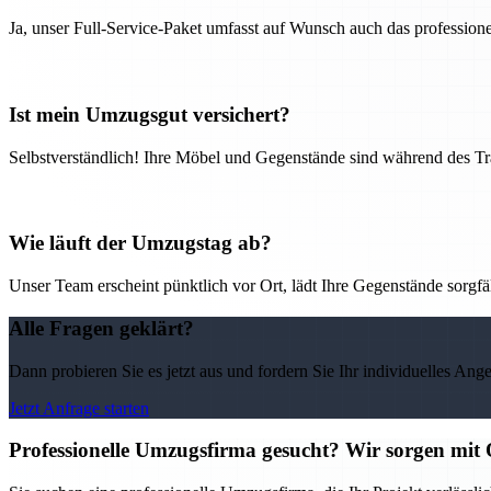
Ja, unser Full-Service-Paket umfasst auf Wunsch auch das professio
Ist mein Umzugsgut versichert?
Selbstverständlich! Ihre Möbel und Gegenstände sind während des Tra
Wie läuft der Umzugstag ab?
Unser Team erscheint pünktlich vor Ort, lädt Ihre Gegenstände sorgfälti
Alle Fragen geklärt?
Dann probieren Sie es jetzt aus und fordern Sie Ihr individuelles Ang
Jetzt Anfrage starten
Professionelle Umzugsfirma gesucht? Wir sorgen mit