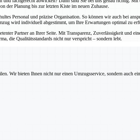
lich und fachgerecht abwickelt? Dann sind Sie bei uns genau richtig. 
 von der Planung bis zur letzten Kiste im neuen Zuhause.
hultes Personal und präzise Organisation. So können wir auch bei an
zug wird individuell abgestimmt, um Ihre Erwartungen optimal zu erfü
petenter Partner an Ihrer Seite. Mit Transparenz, Zuverlässigkeit und 
ma, die Qualitätsstandards nicht nur verspricht – sondern lebt.
ilen. Wir bieten Ihnen nicht nur einen Umzugsservice, sondern auch ei