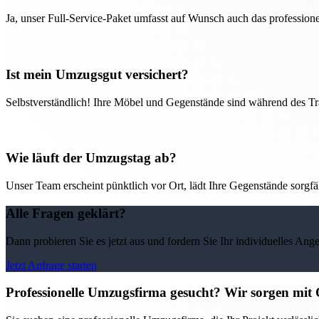
Ja, unser Full-Service-Paket umfasst auf Wunsch auch das professio
Ist mein Umzugsgut versichert?
Selbstverständlich! Ihre Möbel und Gegenstände sind während des Tra
Wie läuft der Umzugstag ab?
Unser Team erscheint pünktlich vor Ort, lädt Ihre Gegenstände sorgfälti
Alle Fragen geklärt?
Dann probieren Sie es jetzt aus und fordern Sie Ihr individuelles Ang
Jetzt Anfrage starten
Professionelle Umzugsfirma gesucht? Wir sorgen mit