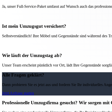
Ja, unser Full-Service-Paket umfasst auf Wunsch auch das professio
Ist mein Umzugsgut versichert?
Selbstverständlich! Ihre Möbel und Gegenstände sind während des Tra
Wie läuft der Umzugstag ab?
Unser Team erscheint pünktlich vor Ort, lädt Ihre Gegenstände sorgfälti
Alle Fragen geklärt?
Dann probieren Sie es jetzt aus und fordern Sie Ihr individuelles Ang
Jetzt Anfrage starten
Professionelle Umzugsfirma gesucht? Wir sorgen mit