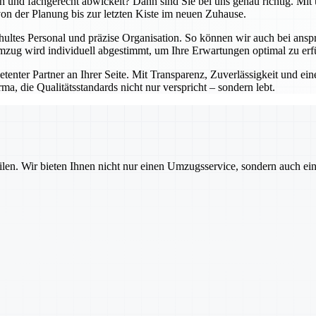
lich und fachgerecht abwickelt? Dann sind Sie bei uns genau richtig. 
 von der Planung bis zur letzten Kiste im neuen Zuhause.
hultes Personal und präzise Organisation. So können wir auch bei an
zug wird individuell abgestimmt, um Ihre Erwartungen optimal zu erfü
petenter Partner an Ihrer Seite. Mit Transparenz, Zuverlässigkeit und 
ma, die Qualitätsstandards nicht nur verspricht – sondern lebt.
ilen. Wir bieten Ihnen nicht nur einen Umzugsservice, sondern auch ei