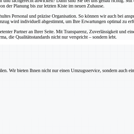
lich und fachgerecht abwickelt? Dann sind Sie bei uns genau richtig. 
 von der Planung bis zur letzten Kiste im neuen Zuhause.
hultes Personal und präzise Organisation. So können wir auch bei an
zug wird individuell abgestimmt, um Ihre Erwartungen optimal zu erfü
petenter Partner an Ihrer Seite. Mit Transparenz, Zuverlässigkeit und 
ma, die Qualitätsstandards nicht nur verspricht – sondern lebt.
ilen. Wir bieten Ihnen nicht nur einen Umzugsservice, sondern auch ei