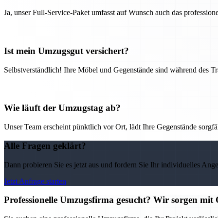
Ja, unser Full-Service-Paket umfasst auf Wunsch auch das professio
Ist mein Umzugsgut versichert?
Selbstverständlich! Ihre Möbel und Gegenstände sind während des Tra
Wie läuft der Umzugstag ab?
Unser Team erscheint pünktlich vor Ort, lädt Ihre Gegenstände sorgfälti
Alle Fragen geklärt?
Dann probieren Sie es jetzt aus und fordern Sie Ihr individuelles Ang
Jetzt Anfrage starten
Professionelle Umzugsfirma gesucht? Wir sorgen mit