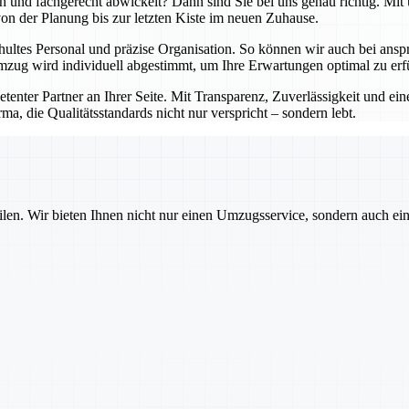
lich und fachgerecht abwickelt? Dann sind Sie bei uns genau richtig. 
 von der Planung bis zur letzten Kiste im neuen Zuhause.
hultes Personal und präzise Organisation. So können wir auch bei an
zug wird individuell abgestimmt, um Ihre Erwartungen optimal zu erfü
petenter Partner an Ihrer Seite. Mit Transparenz, Zuverlässigkeit und 
ma, die Qualitätsstandards nicht nur verspricht – sondern lebt.
ilen. Wir bieten Ihnen nicht nur einen Umzugsservice, sondern auch ei