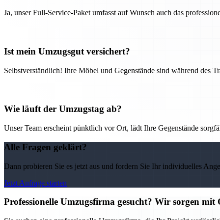
Ja, unser Full-Service-Paket umfasst auf Wunsch auch das professio
Ist mein Umzugsgut versichert?
Selbstverständlich! Ihre Möbel und Gegenstände sind während des Tra
Wie läuft der Umzugstag ab?
Unser Team erscheint pünktlich vor Ort, lädt Ihre Gegenstände sorgfälti
Alle Fragen geklärt?
Dann probieren Sie es jetzt aus und fordern Sie Ihr individuelles Ang
Jetzt Anfrage starten
Professionelle Umzugsfirma gesucht? Wir sorgen mit