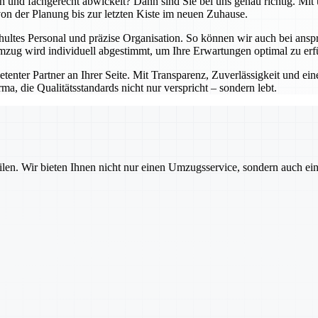
lich und fachgerecht abwickelt? Dann sind Sie bei uns genau richtig. 
 von der Planung bis zur letzten Kiste im neuen Zuhause.
hultes Personal und präzise Organisation. So können wir auch bei an
zug wird individuell abgestimmt, um Ihre Erwartungen optimal zu erfü
petenter Partner an Ihrer Seite. Mit Transparenz, Zuverlässigkeit und 
ma, die Qualitätsstandards nicht nur verspricht – sondern lebt.
ilen. Wir bieten Ihnen nicht nur einen Umzugsservice, sondern auch ei