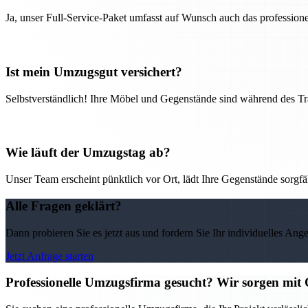
Ja, unser Full-Service-Paket umfasst auf Wunsch auch das professio
Ist mein Umzugsgut versichert?
Selbstverständlich! Ihre Möbel und Gegenstände sind während des Tra
Wie läuft der Umzugstag ab?
Unser Team erscheint pünktlich vor Ort, lädt Ihre Gegenstände sorgfälti
Alle Fragen geklärt?
Dann probieren Sie es jetzt aus und fordern Sie Ihr individuelles Ang
Jetzt Anfrage starten
Professionelle Umzugsfirma gesucht? Wir sorgen mit