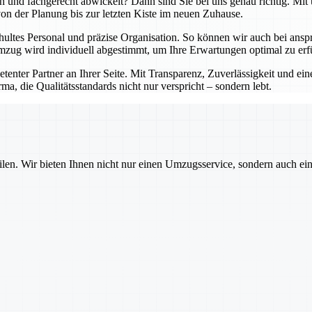
lich und fachgerecht abwickelt? Dann sind Sie bei uns genau richtig. 
 von der Planung bis zur letzten Kiste im neuen Zuhause.
hultes Personal und präzise Organisation. So können wir auch bei an
zug wird individuell abgestimmt, um Ihre Erwartungen optimal zu erfü
petenter Partner an Ihrer Seite. Mit Transparenz, Zuverlässigkeit und 
ma, die Qualitätsstandards nicht nur verspricht – sondern lebt.
ilen. Wir bieten Ihnen nicht nur einen Umzugsservice, sondern auch ei