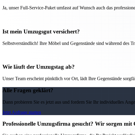
Ja, unser Full-Service-Paket umfasst auf Wunsch auch das professio
Ist mein Umzugsgut versichert?
Selbstverständlich! Ihre Möbel und Gegenstände sind während des Tra
Wie läuft der Umzugstag ab?
Unser Team erscheint pünktlich vor Ort, lädt Ihre Gegenstände sorgfälti
Alle Fragen geklärt?
Dann probieren Sie es jetzt aus und fordern Sie Ihr individuelles Ang
Jetzt Anfrage starten
Professionelle Umzugsfirma gesucht? Wir sorgen mit