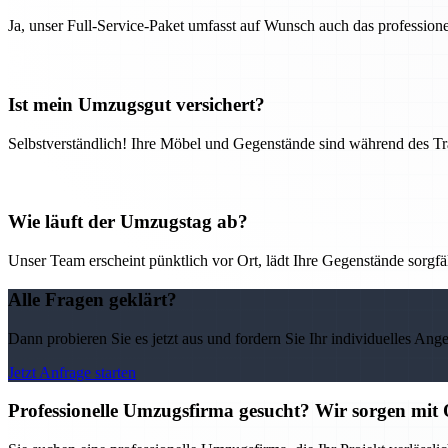
Ja, unser Full-Service-Paket umfasst auf Wunsch auch das professio
Ist mein Umzugsgut versichert?
Selbstverständlich! Ihre Möbel und Gegenstände sind während des Tra
Wie läuft der Umzugstag ab?
Unser Team erscheint pünktlich vor Ort, lädt Ihre Gegenstände sorgfälti
Alle Fragen geklärt?
Dann probieren Sie es jetzt aus und fordern Sie Ihr individuelles Ang
Jetzt Anfrage starten
Professionelle Umzugsfirma gesucht? Wir sorgen mit