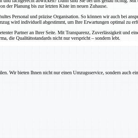
lich und fachgerecht abwickelt? Dann sind Sie bei uns genau richtig. 
 von der Planung bis zur letzten Kiste im neuen Zuhause.
hultes Personal und präzise Organisation. So können wir auch bei an
zug wird individuell abgestimmt, um Ihre Erwartungen optimal zu erfü
petenter Partner an Ihrer Seite. Mit Transparenz, Zuverlässigkeit und 
ma, die Qualitätsstandards nicht nur verspricht – sondern lebt.
ilen. Wir bieten Ihnen nicht nur einen Umzugsservice, sondern auch ei