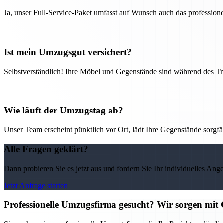
Ja, unser Full-Service-Paket umfasst auf Wunsch auch das professio
Ist mein Umzugsgut versichert?
Selbstverständlich! Ihre Möbel und Gegenstände sind während des Tra
Wie läuft der Umzugstag ab?
Unser Team erscheint pünktlich vor Ort, lädt Ihre Gegenstände sorgfälti
Alle Fragen geklärt?
Dann probieren Sie es jetzt aus und fordern Sie Ihr individuelles Ang
Jetzt Anfrage starten
Professionelle Umzugsfirma gesucht? Wir sorgen mit