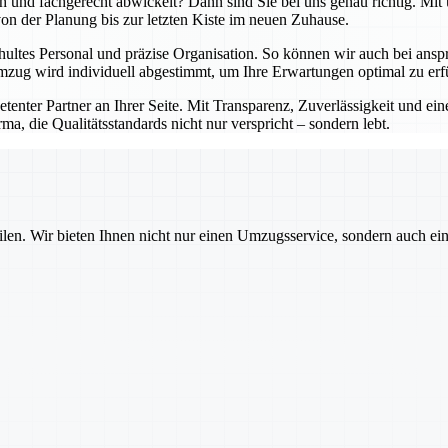
lich und fachgerecht abwickelt? Dann sind Sie bei uns genau richtig. 
 von der Planung bis zur letzten Kiste im neuen Zuhause.
hultes Personal und präzise Organisation. So können wir auch bei an
zug wird individuell abgestimmt, um Ihre Erwartungen optimal zu erfü
petenter Partner an Ihrer Seite. Mit Transparenz, Zuverlässigkeit und 
ma, die Qualitätsstandards nicht nur verspricht – sondern lebt.
ilen. Wir bieten Ihnen nicht nur einen Umzugsservice, sondern auch ei